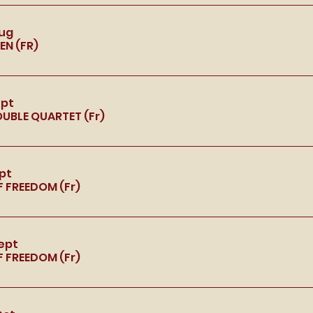
Aug
EN (FR)
ept
OUBLE QUARTET (Fr)
ept
F FREEDOM (Fr)
Sept
F FREEDOM (Fr)