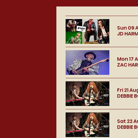
Sun 09 
JD HARM
Mon 17 
ZAC HAR
Fri 21 Au
DEBBIE 
Sat 22 
DEBBIE 