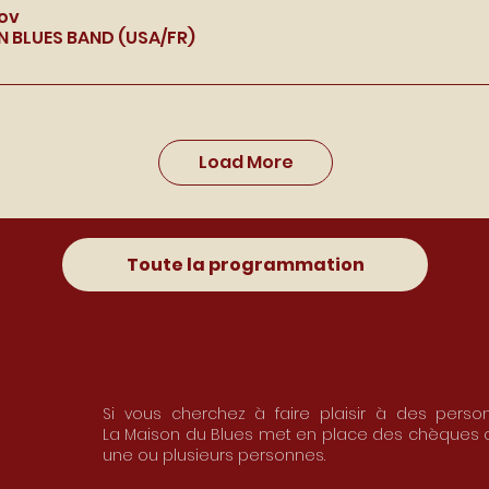
Nov
 BLUES BAND (USA/FR)
Load More
Toute la programmation
Si vous cherchez à faire plaisir à des perso
La
Maison du Blues met en place des chèques c
une ou plusieurs personnes.