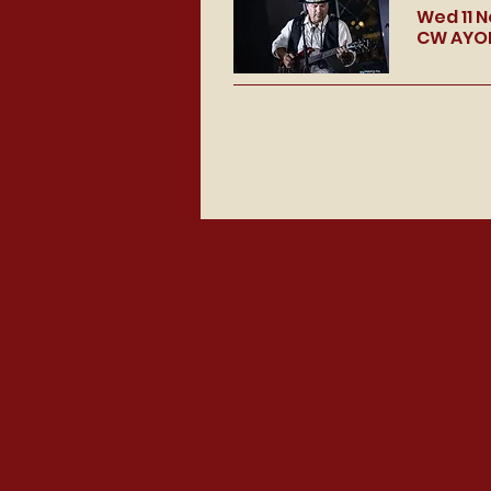
Wed 11 
CW AYON