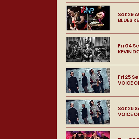
Sat 29 
BLUES KE
Fri 04 S
KEVIN D
Fri 25 S
VOICE O
Sat 26 
VOICE O