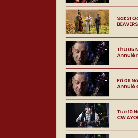
Sat 31 O
BEAVERS 
Thu 05 
Annulé 
Fri 06 N
Annulé 
Tue 10 
CW AYON