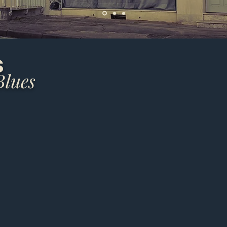
S
Blues