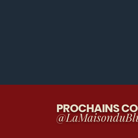
PROCHAINS C
@LaMaisonduBl