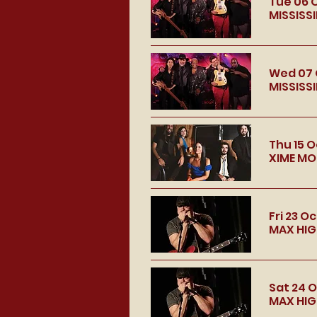
Tue 06 
MISSISSI
Wed 07 
MISSISSI
Thu 15 O
XIME MO
Fri 23 Oc
MAX HIG
Sat 24 
MAX HIG