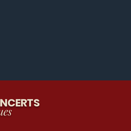
ONCERTS
ues