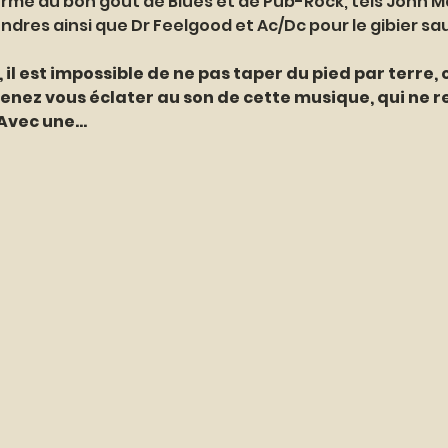
rme au bon goût de Blues et de Pub-Rock, tels John Maya
ndres ainsi que Dr Feelgood et Ac/Dc pour le gibier sa
 il est impossible de ne pas taper du pied par terre, c
 venez vous éclater au son de cette musique, qui ne r
 Avec une…