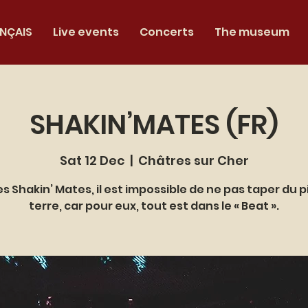
NÇAIS
Live events
Concerts
The museum
SHAKIN’MATES (FR)
Sat 12 Dec
  |  
Châtres sur Cher
es Shakin’ Mates, il est impossible de ne pas taper du p
terre, car pour eux, tout est dans le « Beat ».