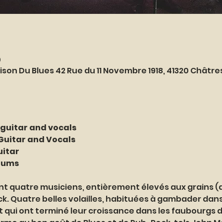
0
ison Du Blues 42 Rue du 11 Novembre 1918, 41320 Châtr
 guitar and vocals
 Guitar and Vocals
uitar
rums
nt quatre musiciens, entièrement élevés aux grains (d’
ck. Quatre belles volailles, habituées à gambader dan
t qui ont terminé leur croissance dans les faubourgs d