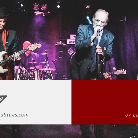
ublues.com
07 6