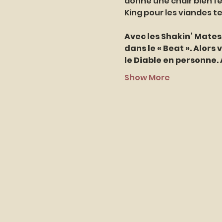
donne une chair bien fe
King pour les viandes te
Avec les Shakin’ Mates,
dans le « Beat ». Alors
le Diable en personne.
Show More