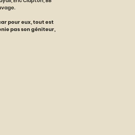
ll, Eric Clapton, BB 
uvage. 
ar pour eux, tout est 
enie pas son géniteur, 