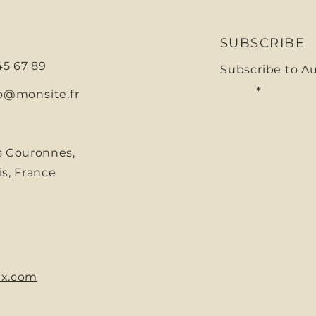
SUBSCRIBE
 45 67 89
Subscribe to A
E-mail
o@monsite.fr
s Couronnes,
is, France
x.com