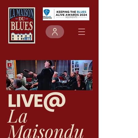
LIVE@
La
Maisondu