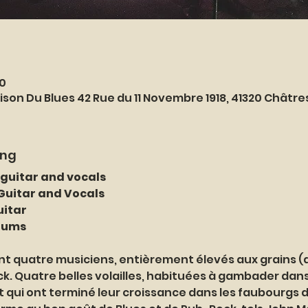
30
ison Du Blues 42 Rue du 11 Novembre 1918, 41320 Châtr
ung
 guitar and vocals
 Guitar and Vocals
uitar
rums
nt quatre musiciens, entièrement élevés aux grains (d’
ck. Quatre belles volailles, habituées à gambader dan
t qui ont terminé leur croissance dans les faubourgs d