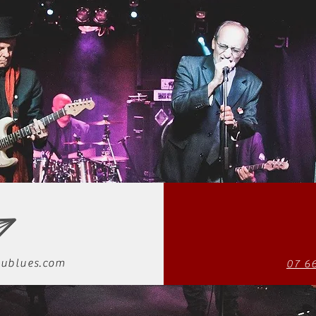
ublues.com
07 6