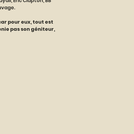
ll, Eric Clapton, BB 
uvage. 
ar pour eux, tout est 
enie pas son géniteur, 