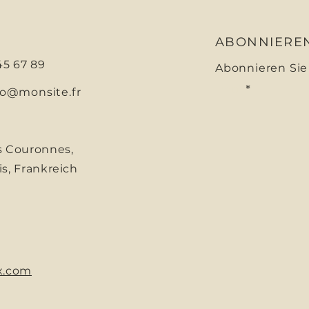
ABONNIERE
 45 67 89
Abonnieren Sie
Email
fo@monsite.fr
s Couronnes,
is, Frankreich
x.com