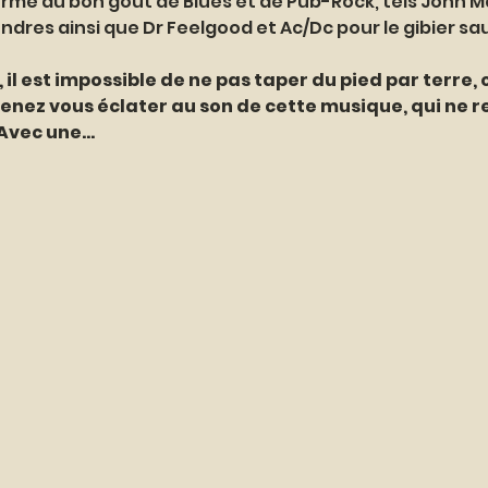
rme au bon goût de Blues et de Pub-Rock, tels John Maya
ndres ainsi que Dr Feelgood et Ac/Dc pour le gibier sa
 il est impossible de ne pas taper du pied par terre, c
 venez vous éclater au son de cette musique, qui ne r
 Avec une…