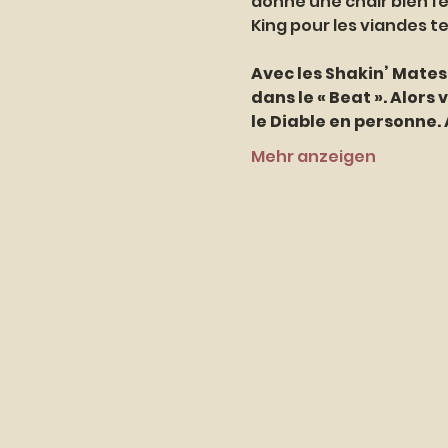
donne une chair bien fe
King pour les viandes te
Avec les Shakin’ Mates,
dans le « Beat ». Alors
le Diable en personne.
Mehr anzeigen