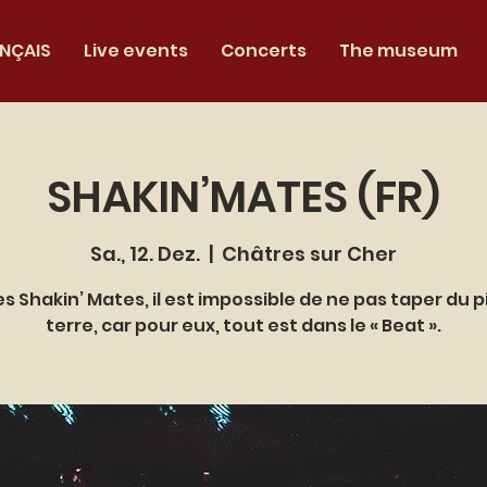
NÇAIS
Live events
Concerts
The museum
SHAKIN’MATES (FR)
Sa., 12. Dez.
  |  
Châtres sur Cher
es Shakin’ Mates, il est impossible de ne pas taper du p
terre, car pour eux, tout est dans le « Beat ».