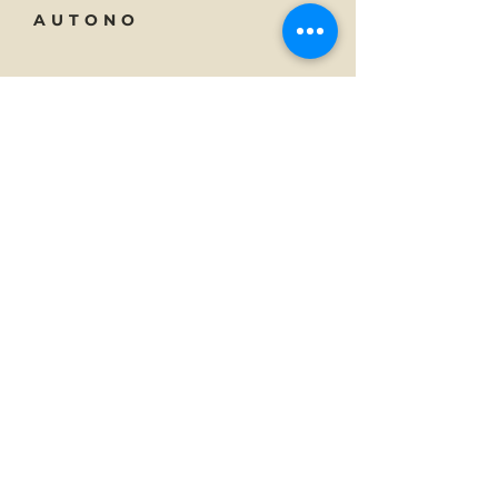
AUTONO
Technology
Tel:
01 23 45 67 89
About
Email:
info@monsite.fr
Careers
47 rue des Couronnes,
75020 Paris, France
SUBSCRIBE
Subscribe to Autono news.
E-mail
Subscribe