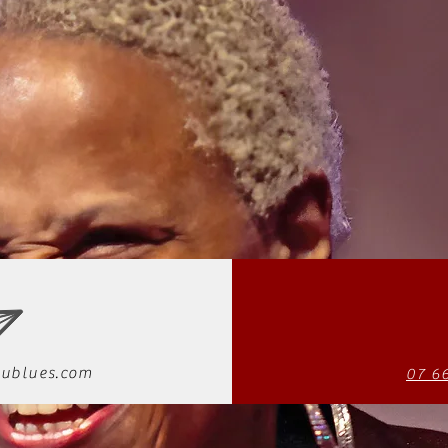
ublues.com
07 6