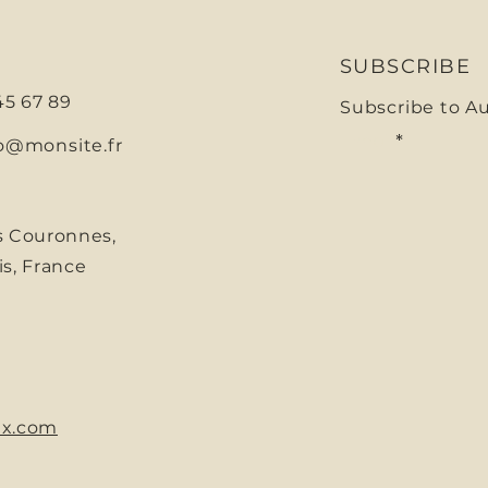
SUBSCRIBE
 45 67 89
Subscribe to A
E-mail
o@monsite.fr
s Couronnes,
is, France
x.com