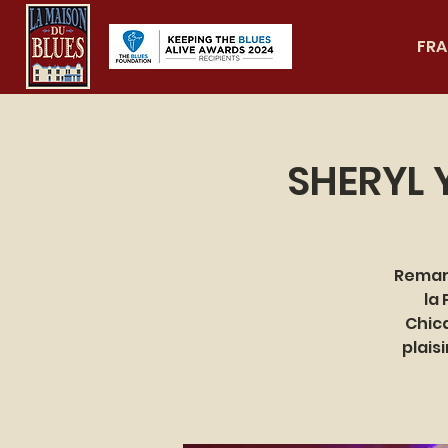
FRA
SHERYL 
Remarq
la
Chica
plais