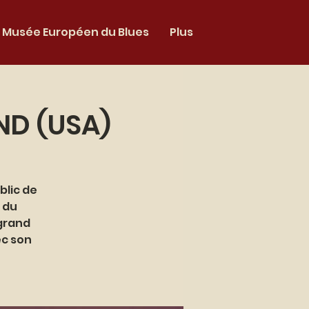
Musée Européen du Blues
Plus
ND (USA)
blic de
 du
 grand
ec son