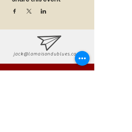
jack@lamaisondublues.com
07 66 79 58 58
RÉSERVATION
AUTONO