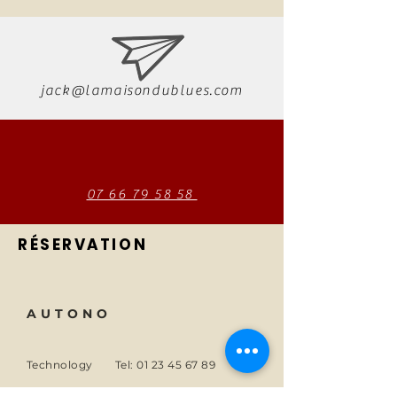
jack@lamaisondublues.com
07 66 79 58 58
RÉSERVATION
AUTONO
Technology
Tel:
01 23 45 67 89