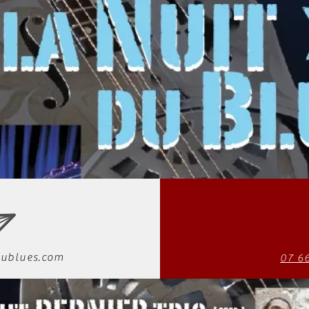
ublues.com
07 6