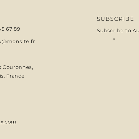
SUBSCRIBE
 45 67 89
Subscribe to A
E-mail
o@monsite.fr
s Couronnes,
is, France
x.com