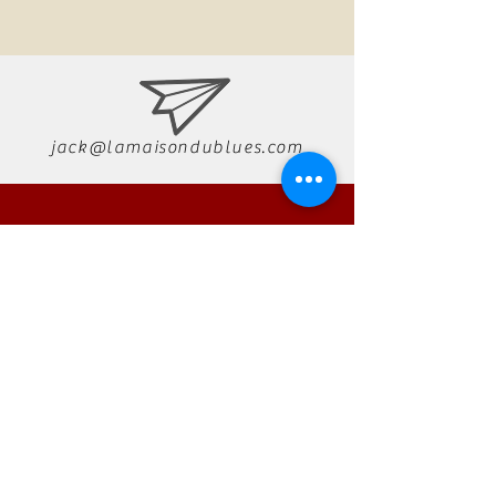
jack@lamaisondublues.com
07 66 79 58 58
RÉSERVATION
AUTONO
Technology
Tel:
01 23 45 67 89