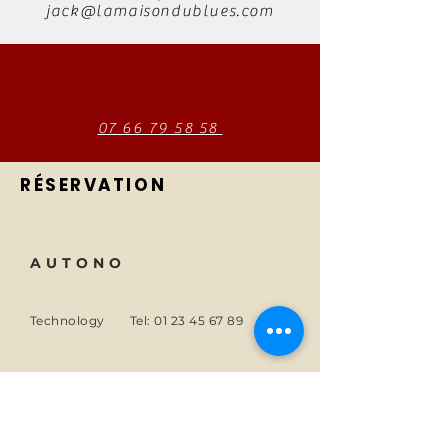
jack@lamaisondublues.com
07 66 79 58 58
RÉSERVATION
AUTONO
Technology
Tel:
01 23 45 67 89
About
Email:
info@monsite.fr
Careers
47 rue des Couronnes,