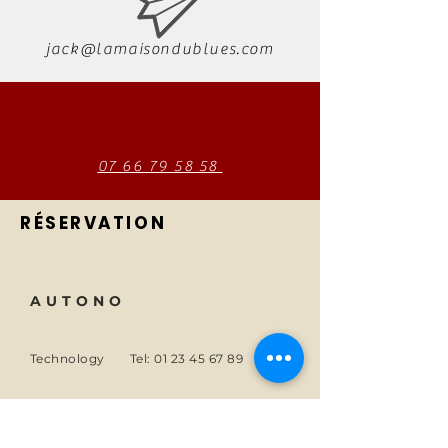
jack@lamaisondublues.com
07 66 79 58 58
RÉSERVATION
AUTONO
Technology
Tel:
01 23 45 67 89
About
Email:
info@monsite.fr