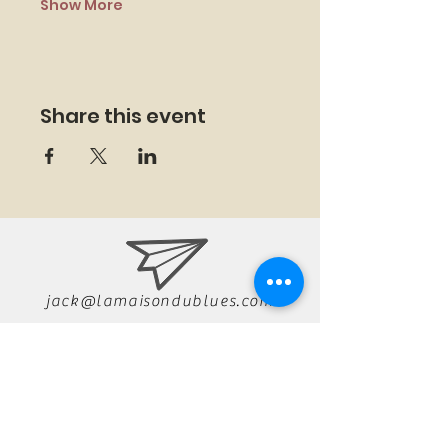
Show More
Share this event
jack@lamaisondublues.com
07 66 79 58 58