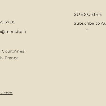
SUBSCRIBE
 45 67 89
Subscribe to A
E-mail
o@monsite.fr
s Couronnes,
is, France
x.com