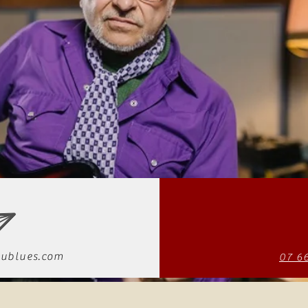
ublues.com
07 6