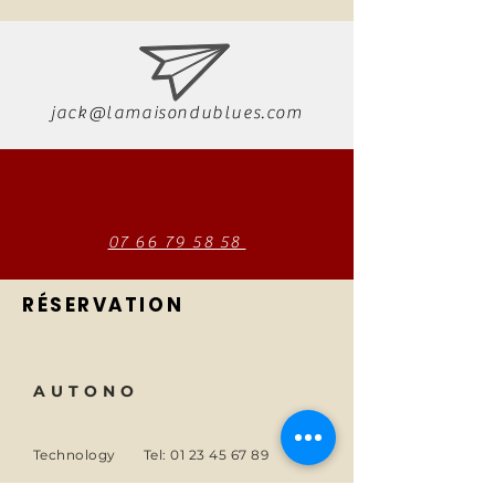
jack@lamaisondublues.com
07 66 79 58 58
RÉSERVATION
AUTONO
Technology
Tel:
01 23 45 67 89