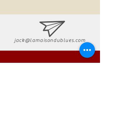
jack@lamaisondublues.com
07 66 79 58 58
RÉSERVATION
AUTONO
Technology
Tel:
01 23 45 67 89