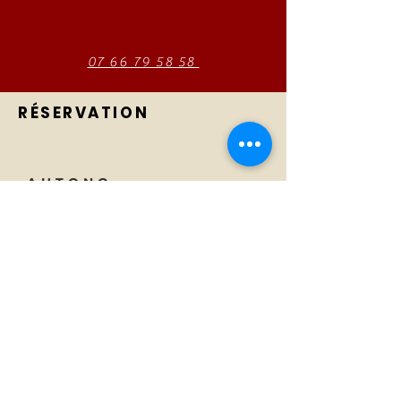
07 66 79 58 58
RÉSERVATION
AUTONO
Technology
Tel:
01 23 45 67 89
About
Email:
info@monsite.fr
Careers
47 rue des Couronnes,
75020 Paris, France