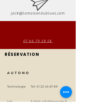
jack@lamaisondublues.com
07 66 79 58 58
RÉSERVATION
AUTONO
Technologie
Tel:
01 23 45 67 89
Um
E-Mail:
info@monsite.fr