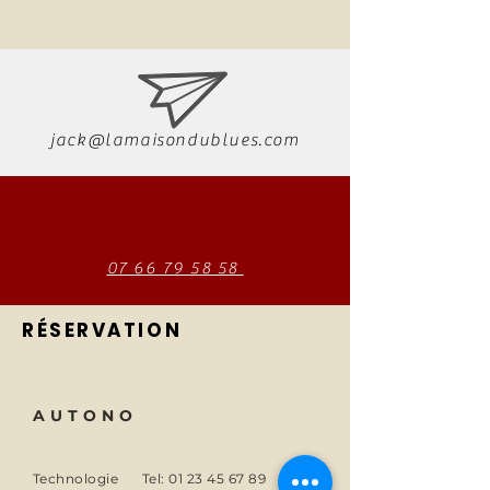
jack@lamaisondublues.com
07 66 79 58 58
RÉSERVATION
AUTONO
Technologie
Tel:
01 23 45 67 89