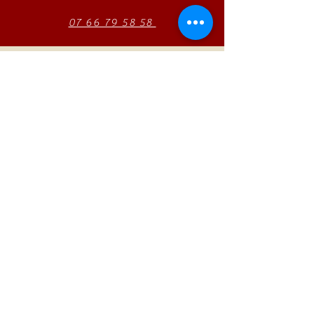
07 66 79 58 58
RÉSERVATION
AUTONO
Technologie
Tel:
01 23 45 67 89
Um
E-Mail:
info@monsite.fr
Karriere
47 rue des Couronnes,
75020 Paris, Frankreich
ABONNIEREN