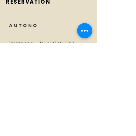
RÉSERVATION
AUTONO
Technologie
Tel:
01 23 45 67 89
Um
E-Mail:
info@monsite.fr
Karriere
47 rue des Couronnes,
75020 Paris, Frankreich
ABONNIEREN
Abonnieren Sie die Autono-
News.