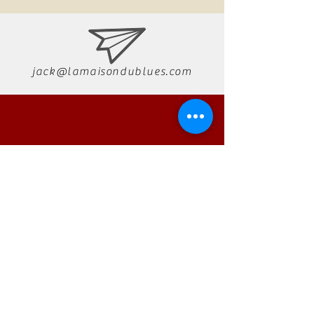
jack@lamaisondublues.com
07 66 79 58 58
RÉSERVATION
AUTONO
Technologie
Tel:
01 23 45 67 89