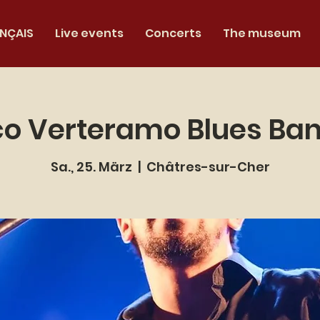
NÇAIS
Live events
Concerts
The museum
co Verteramo Blues Ban
Sa., 25. März
  |  
Châtres-sur-Cher