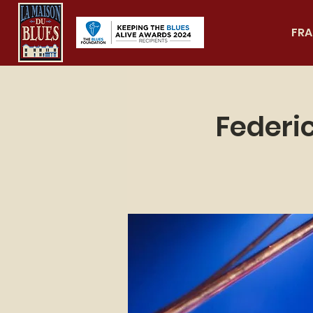
FRA
Federi