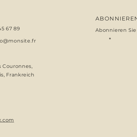
ABONNIERE
 45 67 89
Abonnieren Sie
Email
fo@monsite.fr
s Couronnes,
is, Frankreich
x.com