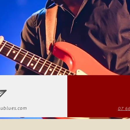
ublues.com
07 6