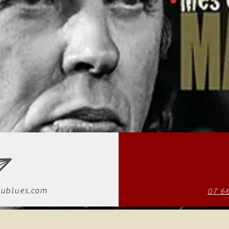
ublues.com
07 6