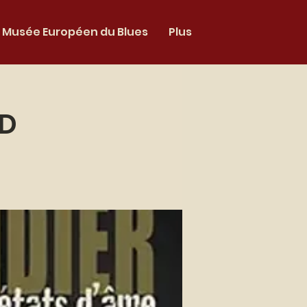
Musée Européen du Blues
Plus
ND