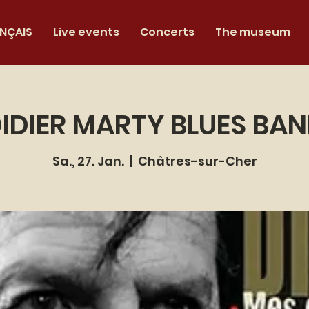
NÇAIS
Live events
Concerts
The museum
IDIER MARTY BLUES BA
Sa., 27. Jan.
  |  
Châtres-sur-Cher