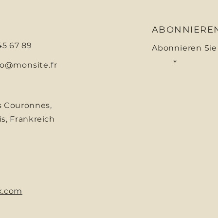
ABONNIERE
 45 67 89
Abonnieren Sie
Email
fo@monsite.fr
s Couronnes,
is, Frankreich
x.com