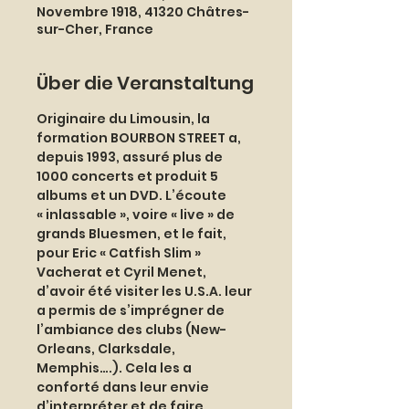
Novembre 1918, 41320 Châtres-
sur-Cher, France
Über die Veranstaltung
Originaire du Limousin, la 
formation BOURBON STREET a, 
depuis 1993, assuré plus de 
1000 concerts et produit 5 
albums et un DVD. L’écoute 
« inlassable », voire « live » de 
grands Bluesmen, et le fait, 
pour Eric « Catfish Slim » 
Vacherat et Cyril Menet, 
d’avoir été visiter les U.S.A. leur 
a permis de s’imprégner de 
l’ambiance des clubs (New-
Orleans, Clarksdale, 
Memphis….). Cela les a 
conforté dans leur envie 
d’interpréter et de faire 