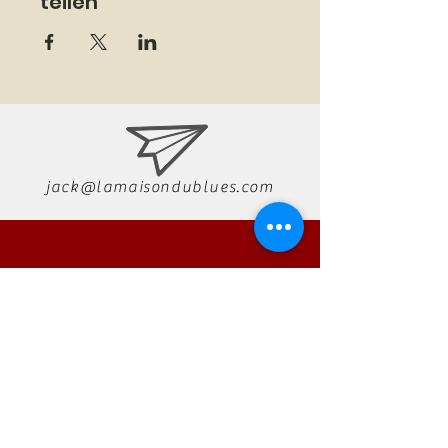
teilen
jack@lamaisondublues.com
07 66 79 58 58
RÉSERVATION
AUTONO