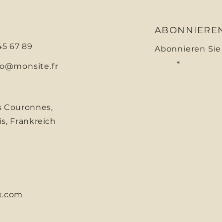
ABONNIERE
 45 67 89
Abonnieren Sie
Email
fo@monsite.fr
s Couronnes,
is, Frankreich
x.com