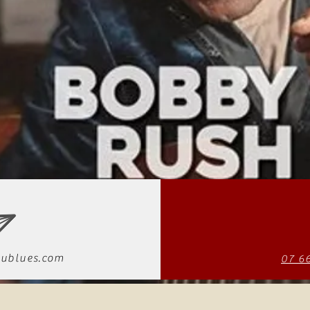
ublues.com
07 6