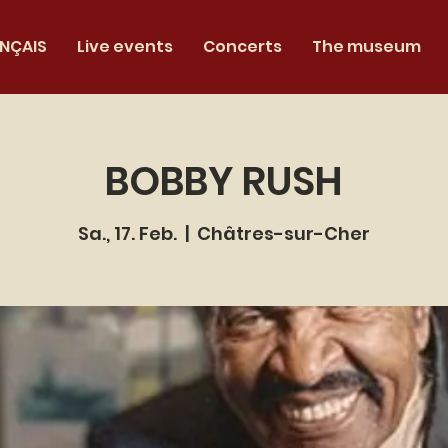
NÇAIS
Live events
Concerts
The museum
BOBBY RUSH
Sa., 17. Feb.
  |  
Châtres-sur-Cher