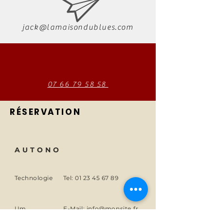
jack@lamaisondublues.com
07 66 79 58 58
RÉSERVATION
AUTONO
Technologie
Tel:
01 23 45 67 89
Um
E-Mail:
info@monsite.fr