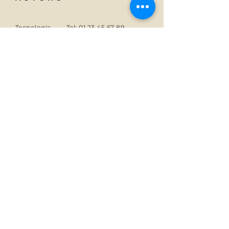
Tecnologia
Tel:
01 23 45 67 89
Di
E-mail:
info@monsite.fr
Carriere
47 rue des Couronnes,
75020 Parigi, Francia
SOTTOSCRIVI
Iscriviti alle notizie di Autono.
E-mail
sottoscrivi