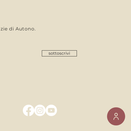
I
tizie di Autono.
sottoscrivi