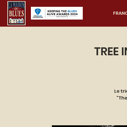
FRAN
TREE 
Le tr
“The