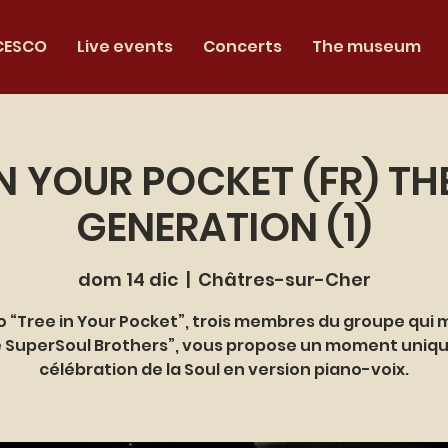
CESCO
Live events
Concerts
The museum
IN YOUR POCKET (FR) TH
GENERATION (1)
dom 14 dic
  |  
Châtres-sur-Cher
io “Tree in Your Pocket”, trois membres du groupe qui
 SuperSoul Brothers”, vous propose un moment uniq
célébration de la Soul en version piano-voix.