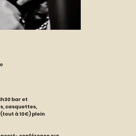
ce
1h30 bar et 
, casquettes, 
tout à 10€) plein 
oncert- conférence sur 