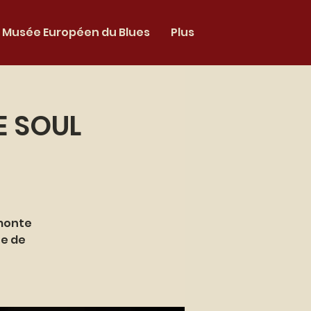
Musée Européen du Blues
Plus
E SOUL
 monte
ue de