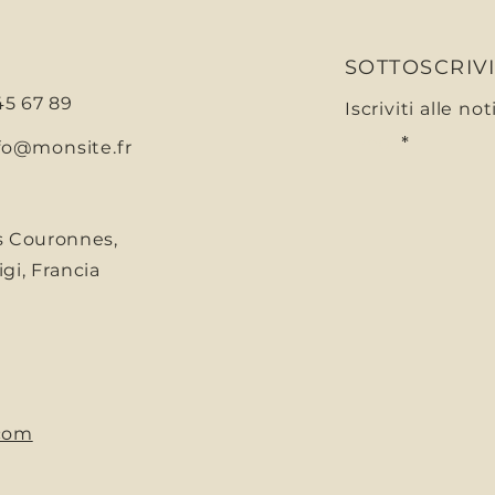
SOTTOSCRIV
 45 67 89
Iscriviti alle no
E-mail
fo@monsite.fr
s Couronnes,
gi, Francia
com