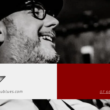
ublues.com
07 6