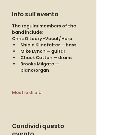
Info sull'evento
The regular members of the 
band include:
Chris O'Leary -Vocal / Harp
Shiela Klinefelter — bass
Mike Lynch — guitar
Chuck Cotton — drums
Brooks Milgate — 
piano/organ
Mostra di più
Condividi questo
evento