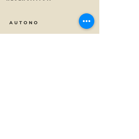
AUTONO
Tecnologia
Tel:
01 23 45 67 89
Di
E-mail:
info@monsite.fr
Carriere
47 rue des Couronnes,
75020 Parigi, Francia
SOTTOSCRIVI
Iscriviti alle notizie di Autono.
E-mail