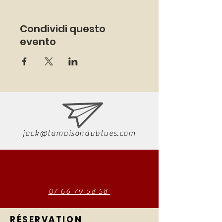
Condividi questo
evento
jack@lamaisondublues.com
07 66 79 58 58
RÉSERVATION