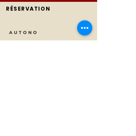
RÉSERVATION
AUTONO
Tecnologia
Tel:
01 23 45 67 89
Di
E-mail:
info@monsite.fr
Carriere
47 rue des Couronnes,
75020 Parigi, Francia
SOTTOSCRIVI
Iscriviti alle notizie di Autono.