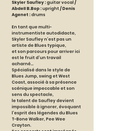
Skyler Saufley : 
guitar vocal
 / 
Abdell B.Bop : 
upright
 / Denis 
Agenet : 
drums
En tant que multi-
instrumentiste autodidacte, 
Skyler Saufley n’est pas un 
artiste de Blues typique, 
et son parcours pour arriver ici 
est le fruit d’un travail 
acharné…
Spécialisé dans le style de 
Blues Jump, swing et West 
Coast, associé à sa présence 
scénique impeccable et son 
sens du spectacle, 
le talent de Saufley devient 
impossible à ignorer, évoquant 
l’esprit des légendes du Blues 
T-Bone Walker, Pee Wee 
Crayton. 