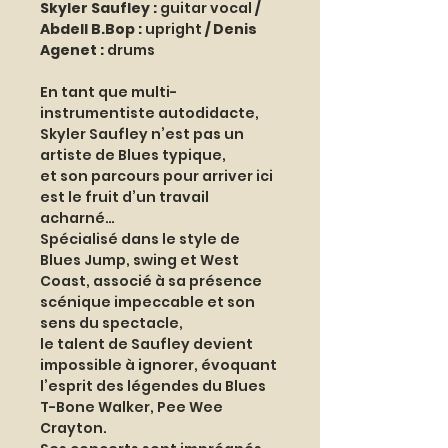
Skyler Saufley : 
guitar vocal
 / 
Abdell B.Bop : 
upright
 / Denis 
Agenet : 
drums
En tant que multi-
instrumentiste autodidacte, 
Skyler Saufley n’est pas un 
artiste de Blues typique, 
et son parcours pour arriver ici 
est le fruit d’un travail 
acharné…
Spécialisé dans le style de 
Blues Jump, swing et West 
Coast, associé à sa présence 
scénique impeccable et son 
sens du spectacle, 
le talent de Saufley devient 
impossible à ignorer, évoquant 
l’esprit des légendes du Blues 
T-Bone Walker, Pee Wee 
Crayton. 