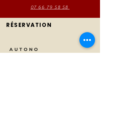
07 66 79 58 58
RÉSERVATION
AUTONO
Tecnologia
Tel:
01 23 45 67 89
Di
E-mail:
info@monsite.fr
Carriere
47 rue des Couronnes,
75020 Parigi, Francia
SOTTOSCRIVI