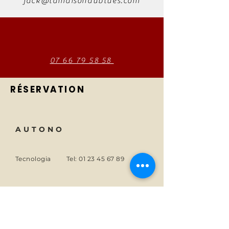
jack@lamaisondublues.com
07 66 79 58 58
RÉSERVATION
AUTONO
Tecnologia
Tel:
01 23 45 67 89
Di
E-mail:
info@monsite.fr
Carriere
47 rue des Couronnes,