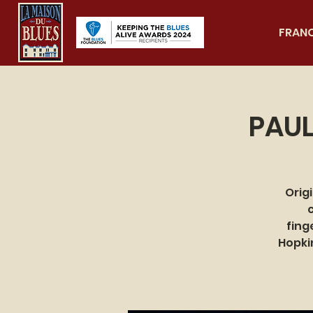
FRAN
PAUL
Orig
fing
Hopkin