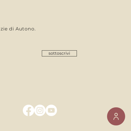
I
tizie di Autono.
sottoscrivi