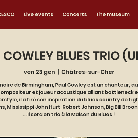
CESCO
Live events
Concerts
The museum
 COWLEY BLUES TRIO (U
ven 23 gen
  |  
Châtres-sur-Cher
inaire de Birmingham, Paul Cowley est un chanteur, au
compositeur et joueur acoustique alliant bottleneck e
erstyle, il a tiré son inspiration du blues country de Lig
s, Mississippi John Hurt, Robert Johnson, Big Bill Broo
… Il sera en trio à la Maison du Blues !