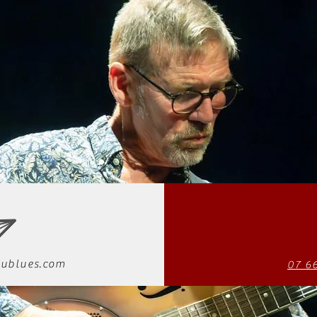
ublues.com
07 6