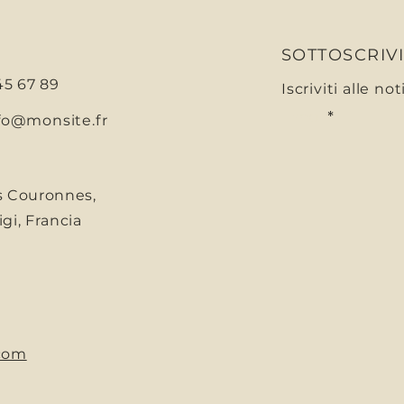
SOTTOSCRIV
 45 67 89
Iscriviti alle no
E-mail
fo@monsite.fr
s Couronnes,
gi, Francia
com