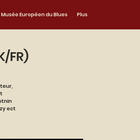
Musée Européen du Blues
Plus
K/FR)
teur,
t
htnin
nzy ect