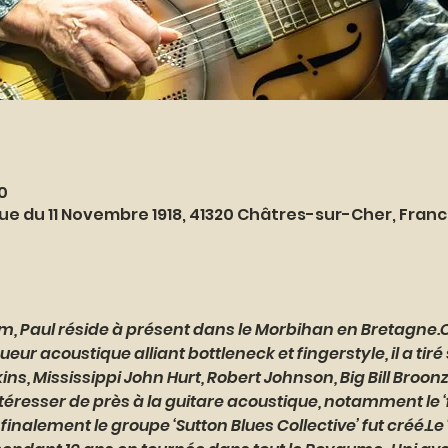
0
ue du 11 Novembre 1918, 41320 Châtres-sur-Cher, Fran
m, Paul réside à présent dans le Morbihan en Bretagne.
eur acoustique alliant bottleneck et fingerstyle, il a tiré
ns, Mississippi John Hurt, Robert Johnson, Big Bill Broonz
téresser de près à la guitare acoustique, notamment le ‘f
inalement le groupe ‘Sutton Blues Collective’ fut créé.Le ‘