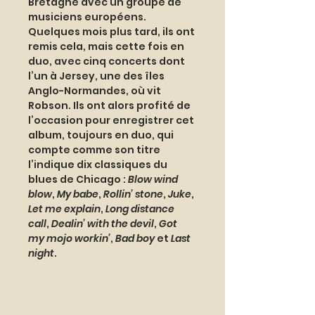
Bretagne avec un groupe de 
musiciens européens. 
Quelques mois plus tard, ils ont 
remis cela, mais cette fois en 
duo, avec cinq concerts dont 
l’un à Jersey, une des îles 
Anglo-Normandes, où vit 
Robson. Ils ont alors profité de 
l’occasion pour enregistrer cet 
album, toujours en duo, qui 
compte comme son titre 
l’indique dix classiques du 
blues de Chicago : 
Blow wind 
blow
, 
My babe
, 
Rollin’ stone
, 
Juke
, 
Let me explain
, 
Long distance 
call
, 
Dealin’ with the devil
, 
Got 
my mojo workin’
, 
Bad boy
 et 
Last 
night
.