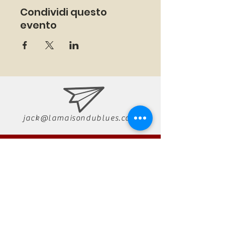
Condividi questo
evento
jack@lamaisondublues.com
07 66 79 58 58
RÉSERVATION