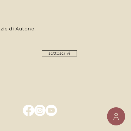
I
tizie di Autono.
sottoscrivi