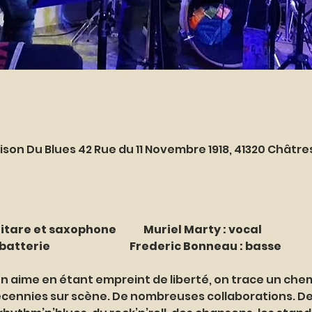
ison Du Blues 42 Rue du 11 Novembre 1918, 41320 Châtr
tare et saxophone             Muriel Marty : vocal
e                                      Frederic Bonneau : basse
'on aime en étant empreint de liberté, on trace un che
cennies sur scène. De nombreuses collaborations. De