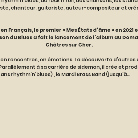
 rhythm’n’blues, du rock’n’roll, des chansons, les stan
ste, chanteur, guitariste, auteur-compositeur et cré
n Français, le premier « Mes États d’âme » en 2021 e
ison du Blues a fait le lancement de l’album au Doma
Châtres sur Cher.
en rencontres, en émotions. La découverte d’autres c
rallèlement à sa carrière de sideman, il crée et produ
ns rhythm’n’blues) , le Mardi Brass Band (jusqu’à…