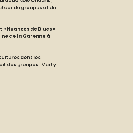
dards de New Orleans, 
ateur de groupes et de 
t « Nuances de Blues » 
ine de la Garenne à 
ultures dont les 
it des groupes : Marty 