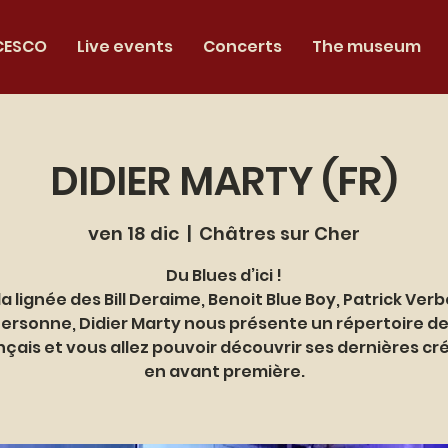
CESCO
Live events
Concerts
The museum
DIDIER MARTY (FR)
ven 18 dic
  |  
Châtres sur Cher
Du Blues d’ici !
a lignée des Bill Deraime, Benoit Blue Boy, Patrick Ver
Personne, Didier Marty nous présente un répertoire de
nçais et vous allez pouvoir découvrir ses dernières cr
en avant première.