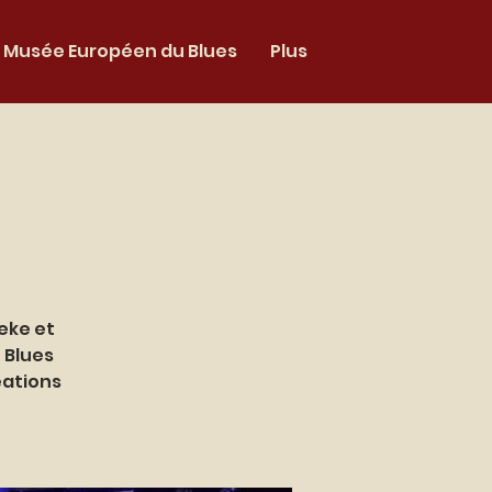
Musée Européen du Blues
Plus
beke et
 Blues
éations