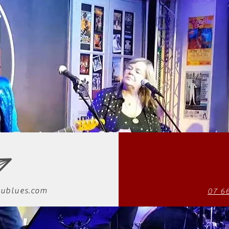
ublues.com
07 6