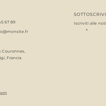
SOTTOSCRIV
 45 67 89
Iscriviti alle no
E-mail
fo@monsite.fr
s Couronnes,
gi, Francia
com