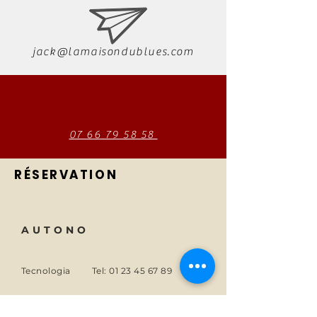
jack@lamaisondublues.com
07 66 79 58 58
RÉSERVATION
AUTONO
Tecnologia
Tel:
01 23 45 67 89
Di
E-mail:
info@monsite.fr