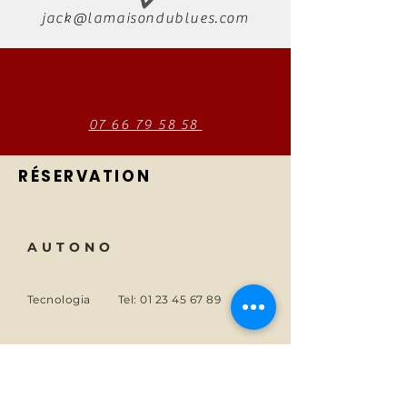
jack@lamaisondublues.com
07 66 79 58 58
RÉSERVATION
AUTONO
Tecnologia
Tel:
01 23 45 67 89
Di
E-mail:
info@monsite.fr