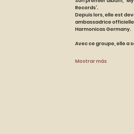
Son premier album, “My H
Records’. 
Depuis lors, elle est d
ambassadrice officielle
Harmonicas Germany. 
Avec ce groupe, elle a s
Mostrar más