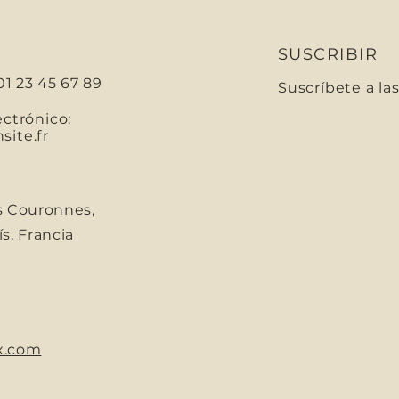
SUSCRIBIR
01 23 45 67 89
Suscríbete a la
Correo electróni
ectrónico:
ite.fr
s Couronnes,
s, Francia
x.com