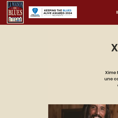
X
Xime 
une c