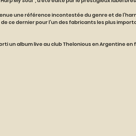
arp My Soul”, a été édité par le prestigieux label brési
evenue une référence incontestée du genre et de l’ha
 de ce dernier pour l’un des fabricants les plus impor
orti un album live au club Thelonious en Argentine en f