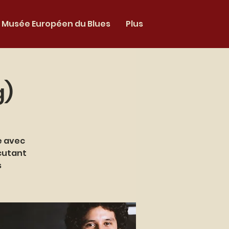
Musée Européen du Blues
Plus
g)
e avec
cutant
s