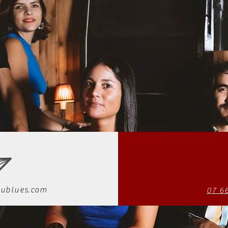
ublues.com
07 6