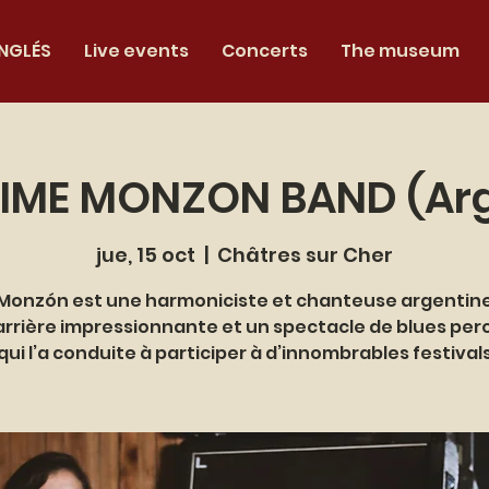
INGLÉS
Live events
Concerts
The museum
IME MONZON BAND (Ar
jue, 15 oct
  |  
Châtres sur Cher
Monzón est une harmoniciste et chanteuse argentin
arrière impressionnante et un spectacle de blues per
qui l’a conduite à participer à d’innombrables festival