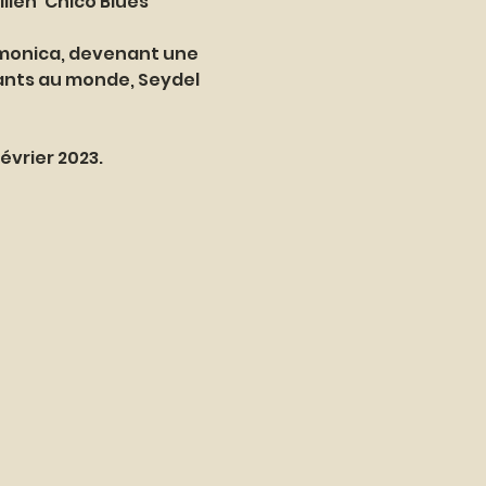
lien ‘Chico Blues 
rmonica, devenant une 
tants au monde, Seydel 
évrier 2023.