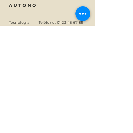
AUTONO
Tecnología
Teléfono:
01 23 45 67 89
A proposito
Correo electrónico:
info@monsite.fr
Carreras
47 rue des Couronnes,
75020 París, Francia
SUSCRIBIR
Suscríbete a las noticias de
Autono.
Correo electrónico
Suscribir