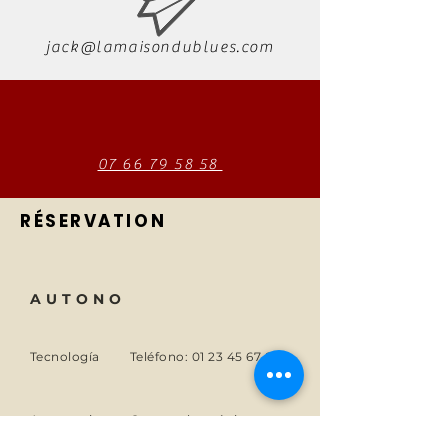
jack@lamaisondublues.com
07 66 79 58 58
RÉSERVATION
AUTONO
Tecnología
Teléfono:
01 23 45 67 89
A proposito
Correo electrónico:
info@monsite.fr