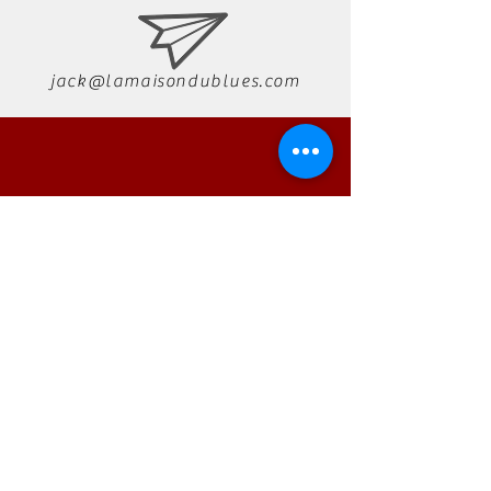
jack@lamaisondublues.com
07 66 79 58 58
RÉSERVATION
AUTONO
Tecnología
Teléfono:
01 23 45 67 89
A proposito
Correo electrónico: