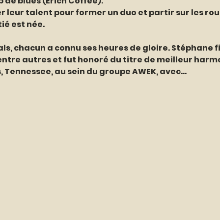
 de blues (Erich Coffee).
er leur talent pour former un duo et partir sur les ro
ié est née.
als, chacun a connu ses heures de gloire. Stéphane fi
ntre autres et fut honoré du titre de meilleur harmo
 Tennessee, au sein du groupe AWEK, avec…