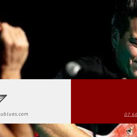
ublues.com
07 6