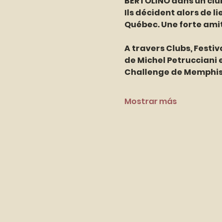
BERTOLINO dans un club
Ils décident alors de li
Québec. Une forte amit
A travers Clubs, Festiv
de Michel Petrucciani e
Challenge de Memphis,
Mostrar más