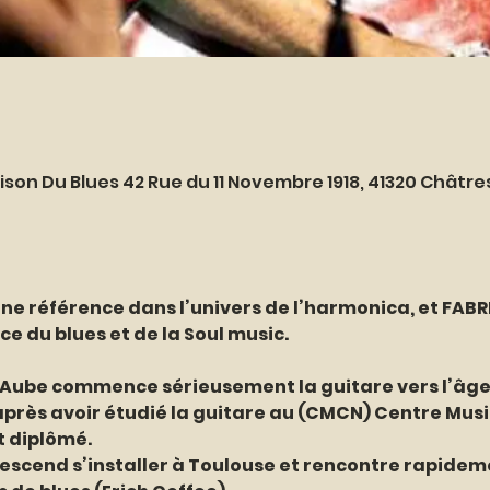
ison Du Blues 42 Rue du 11 Novembre 1918, 41320 Châtr
e référence dans l’univers de l’harmonica, et FABR
ce du blues et de la Soul music.
l’Aube commence sérieusement la guitare vers l’âge 
après avoir étudié la guitare au (CMCN) Centre Music
t diplômé.
 descend s’installer à Toulouse et rencontre rapide