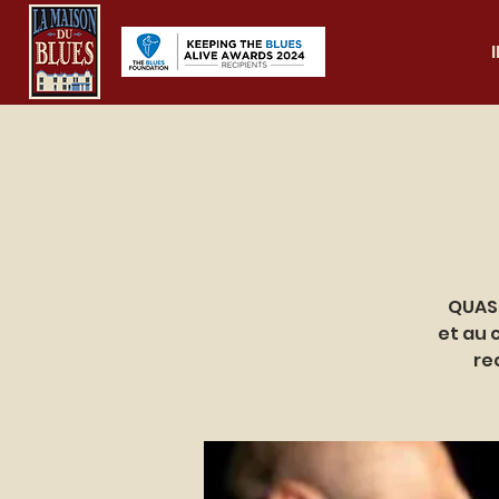
QUASI
et au 
re