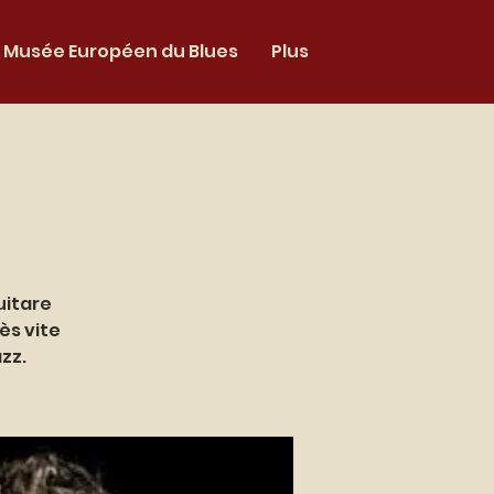
Musée Européen du Blues
Plus
uitare
ès vite
zz.