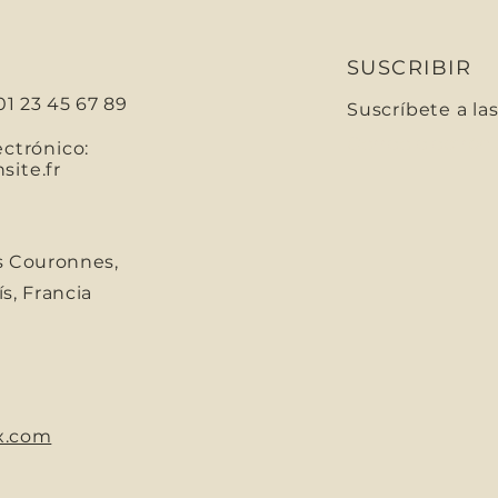
SUSCRIBIR
01 23 45 67 89
Suscríbete a la
Correo electróni
ectrónico:
ite.fr
s Couronnes,
s, Francia
x.com