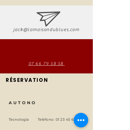
jack@lamaisondublues.com
07 66 79 58 58
RÉSERVATION
AUTONO
Tecnología
Teléfono:
01 23 45 67 89