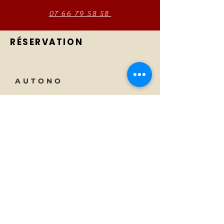
07 66 79 58 58
RÉSERVATION
AUTONO
Tecnología
Teléfono:
01 23 45 67 89
A proposito
Correo electrónico:
info@monsite.fr
Carreras
47 rue des Couronnes,
75020 París, Francia
SUSCRIBIR