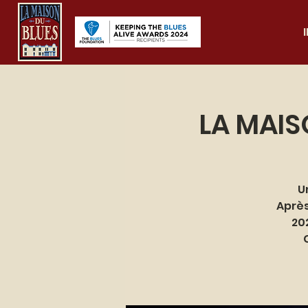
LA MAISO
U
Après
20