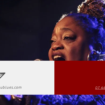
ublues.com
07 6