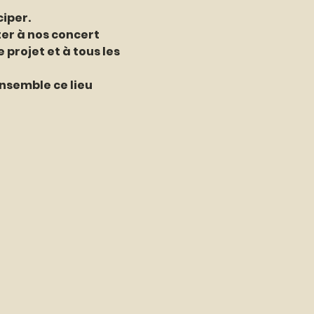
iper. 
ter à nos concert 
projet et à tous les 
nsemble ce lieu 