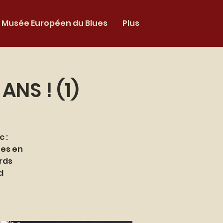
Musée Européen du Blues
Plus
ANS ! (1)
 :
ues en
rds
d