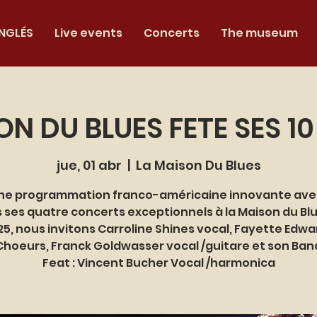
INGLÉS
Live events
Concerts
The museum
N DU BLUES FETE SES 10 
jue, 01 abr
  |  
La Maison Du Blues
ne programmation franco-américaine innovante avec
 ses quatre concerts exceptionnels à la Maison du Bl
25, nous invitons Carroline Shines vocal, Fayette Edwa
Choeurs, Franck Goldwasser vocal /guitare et son Ban
Feat : Vincent Bucher Vocal /harmonica