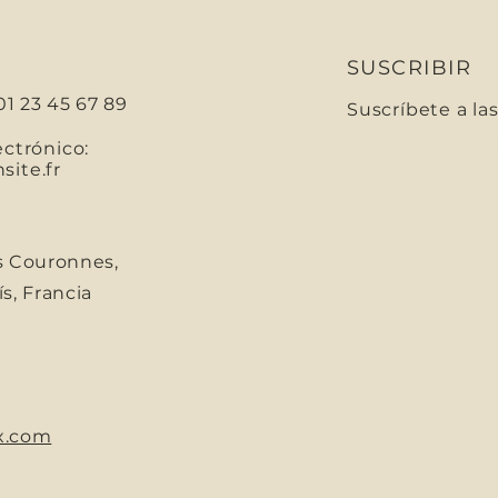
SUSCRIBIR
01 23 45 67 89
Suscríbete a la
Correo electróni
ectrónico:
ite.fr
s Couronnes,
s, Francia
x.com