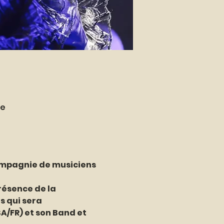
ce
compagnie de musiciens 
ésence de la 
 qui sera 
/FR) et son Band et 