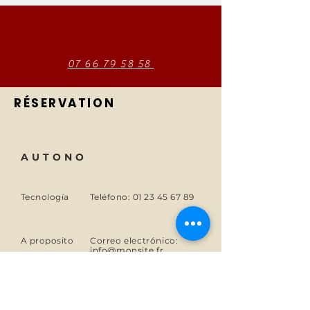
07 66 79 58 58
RÉSERVATION
AUTONO
Tecnología
Teléfono:
01 23 45 67 89
A proposito
Correo electrónico:
info@monsite.fr
Carreras
47 rue des Couronnes,
75020 París, Francia